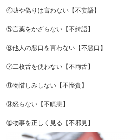
④嘘や偽りは言わない【不妄語】
⑤言葉をかざらない【不綺語】
⑥他人の悪口を言わない【不悪口】
⑦二枚舌を使わない【不両舌】
⑧物惜しみしない【不慳貪】
⑨怒らない【不瞋恚】
⑩物事を正しく見る【不邪見】